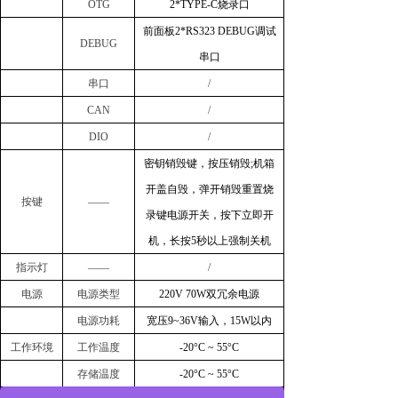
OTG
2
*
TYPE-C烧录口
前面板
2
*
RS323 DEBUG调试
DEBUG
串口
串口
/
CAN
/
DIO
/
密钥销毁键，按压销毁
;机箱
开盖自毁，弹开销毁重置烧
按键
——
录键电源开关，按下立即开
机，长按5秒以上强制关机
指示灯
——
/
电源
电源类型
220V 70W
双冗余电源
电源功耗
宽压
9~36V输入
，
15W以内
工作环境
工作温度
-20°C ~ 55°C
存储温度
-20°C ~ 55°C