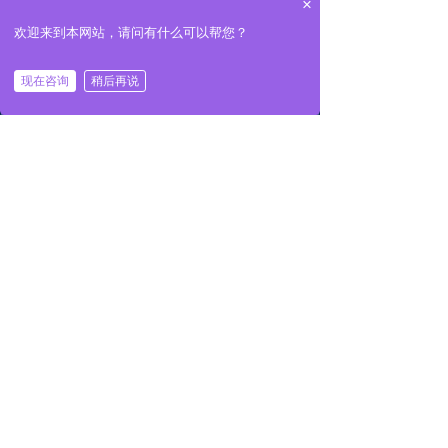
×
工作湿度
0% ~ 90%相对湿度
欢迎来到本网站，请问有什么可以帮您？
存储湿度
0% ~ 90%相对湿度
结构
整机尺寸
485mm
×
461mm
×
44.4mm
낀
끅
끇
现在咨询
稍后再说
返回首页
一键拨号
联系我们
开孔尺寸
/
安装方式
机架式
3C，FCC，CE，RoHS标准
认证
——
执行
前一个：
ESU-1F-6573
ꄴ
后一个：
ESU-1B-6573
ꄲ
深圳市英康仕电子有限公司
地址：广东省深圳市龙华区云峰路23号光浩工业