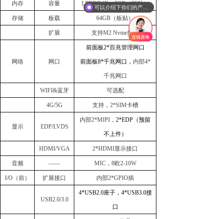
内存
容量
LPDDR4X，8GB（板贴）
可以介绍下你们的产品么
存储
板载
64GB（板贴）
扩展
支持
M2 Nvme接口
前面板
2
*百兆管理网口
网络
网口
前面板
8
*千兆网口，
内部
4*
千兆网口
WIFI&蓝牙
可选配
4G/5G
支持，
2*SIM卡槽
内部
2*MIPI，
2
*
EDP（预留
显示
EDP/LVDS
不上件）
HDMI/VGA
2*HDMI显示接口
音频
——
MIC，8欧2-10W
I/O（前）
扩展接口
内部
2*GPIO插
4
*
USB2.0
座子，
4
*
USB3.0接
USB2.0/3.0
口