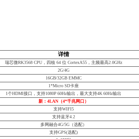
详情
瑞芯微
RK3568 CPU，四核 64 位 CortexA55，主频最高2.0GHz
2G/4G
16GB/
32GB EMMC
1*Micro SD卡座
1个HDMI接口，支持1080P 60Hz输出，最大支持4K
60Hz输出
新：
4LAN（4*千兆网口）
支持
WIFI5
支持蓝牙
4
.
2
多网融合
4G/5G（选配）
支持
GPS(选配)