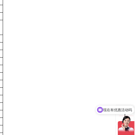
现在有优惠活动吗
可以介绍下你们的产品么
ꁸ
ꂅ
回到顶部