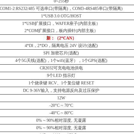
0~255秒
COM1-2:RS232/485 可选串口(带隔离)，COM3-4RS485串口(带隔离)
1*USB
3
.
0 OTG/HOST
1*USB扩展接口，WAFER座子
(内部主板）
2*COM扩展接口，板内插针(内部主板）
新：（
2*CAN）
4*Dl，2*DO，隔离电压 24V 设计(选配)
SPI 加密芯片(选配)
4个5G天线(选配)，1个wifi
(蓝牙），
1个GPS(选配)
CR2032可充电电池供电
9个LED 指示灯
1个烧录键 RCV、1个复位键 RESET
DC 9-36V输入，支持电源反向及过压保护
12W
-20°C ~ 70°C
-40°C ~ 80°C
0% ~ 90%相对湿度, 无凝露
0% ~ 90%相对湿度, 无凝露