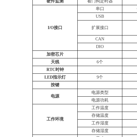
硬件监测
看门狗定时器
串口
USB
I/O接口
扩展接口
CAN
DIO
加密芯片
天线
6个
RTC时钟
LED指示灯
9个
按键
电源类型
电源
电源功耗
工作温度
存储温度
工作
环境
工作湿度
存储湿度