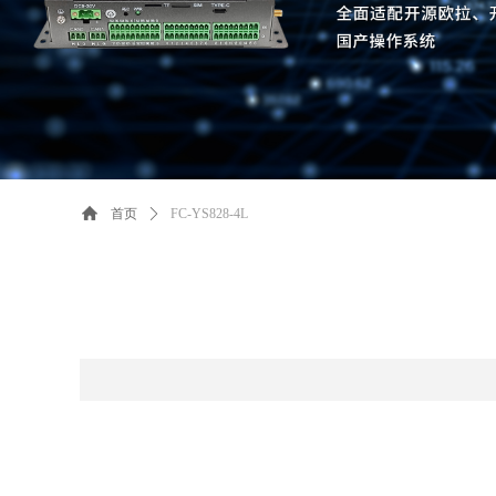
首页
ꄲ
FC-YS828-4L