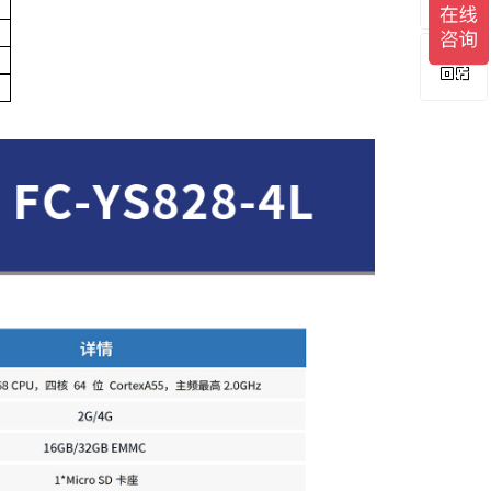
ꀥ
0755-83899326
微信二维码