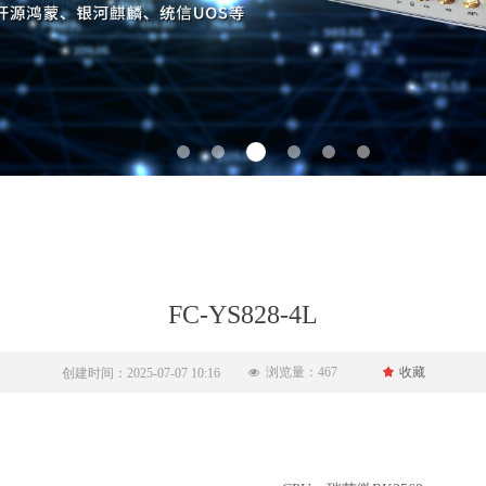
FC-YS828-4L
浏览量：
467
끄
收藏
创建时间：
2025-07-07
10:16
넶