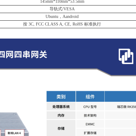
145mm*110mm*53.5mm
导轨式
/VESA
Ubuntu，Aandroid
按
3C, FCC CLASS A, CE, RoHS 标准执行