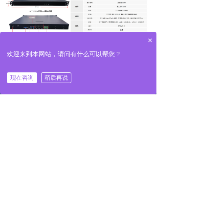
×
欢迎来到本网站，请问有什么可以帮您？
낀
끅
끇
现在咨询
稍后再说
返回首页
一键拨号
联系我们
前一个：
无
ꄴ
后一个：
ESU-1F-T1000
ꄲ