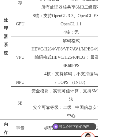
存
所有处理器核共享
6MB二级缓存
8核：支持OpenGL 3.3、OpenGL ES 3.1、
处
GPU
OpenCL 1.1
理
4核：无
器
解码格式
系
HEVC/H264/VP8/VP7/AV1/MPEG4/JPEG；
统
VPU
编码格式
HEVC/H264/JPEG； 最高帧率
4K60FPS
4核：支持解码，不支持编码
NPU
7 TOPS （INT8）
安全模块，实现可信计算，支持
SM2/3/4算
法
SE
安全可靠等级：二级
中国信息安全测评
中心
内
可以介绍下你们的产品么
容量
标配
8G LPDDR4X，可选16G
存