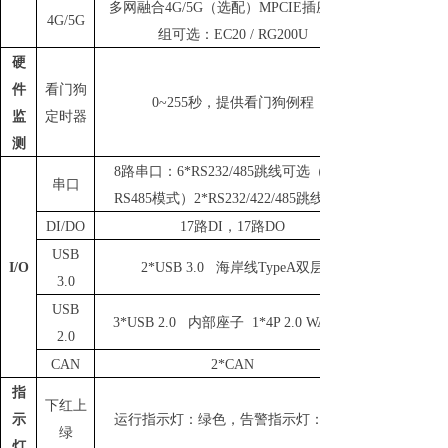
多网融合
4G/5G（选配）MPCIE插座 模
4G/5G
组可选：EC20 / RG200U
硬
件
看门狗
0~255秒，提供看门狗例程
监
定时器
测
8路串口：6*
RS232/485跳线可选（默认
串口
RS48
5模式）2*RS232/422/485跳线可选
DI/DO
17路
DI
，17路
DO
USB
I/O
2
*USB 3.0 海岸线TypeA双层
3.0
USB
3*USB 2.0 内部座子 1*4P 2.0 WAFER
2.0
CAN
2*CAN
指
下红上
示
运行指示灯：绿色，告警指示灯：红色
绿
灯