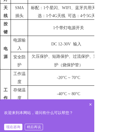
天
SMA
标配：
1个星闪、WIFI、蓝牙共用天线 可
线
插头
选：1个4G天线 可选：4个5G天线
按
1个带灯电源开关
键
电源输
DC 12-30V 输入
入
电
欠压保护、短路保护、过流保护、过压保
源
安全防
护
护（烧保护管）
工作温
-20°C ~ 70°C
度
工
存储温
-40°C ~ 80°C
作
度
×
环
工作湿
0% ~ 90%相对湿度, 无凝露
欢迎来到本网站，请问有什么可以帮您？
境
度
存储湿
낀
끅
끇
0% ~ 90%相对湿度, 无凝露
现在咨询
稍后再说
返回首页
一键拨号
联系我们
度