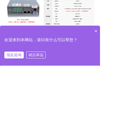
×
欢迎来到本网站，请问有什么可以帮您？
낀
끅
끇
现在咨询
稍后再说
返回首页
一键拨号
联系我们
前一个：
FC-YS828-8C(无CAN)
ꄴ